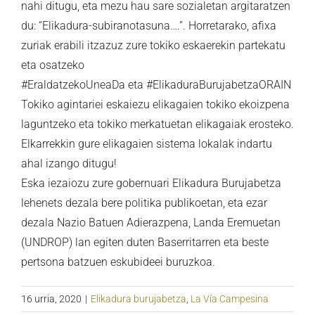
nahi ditugu, eta mezu hau sare sozialetan argitaratzen
du: “Elikadura-subiranotasuna….”. Horretarako, afixa
zuriak erabili itzazuz zure tokiko eskaerekin partekatu
eta osatzeko
#EraldatzekoUneaDa eta #ElikaduraBurujabetzaORAIN
Tokiko agintariei eskaiezu elikagaien tokiko ekoizpena
laguntzeko eta tokiko merkatuetan elikagaiak erosteko.
Elkarrekkin gure elikagaien sistema lokalak indartu
ahal izango ditugu!
Eska iezaiozu zure gobernuari Elikadura Burujabetza
lehenets dezala bere politika publikoetan, eta ezar
dezala Nazio Batuen Adierazpena, Landa Eremuetan
(UNDROP) lan egiten duten Baserritarren eta beste
pertsona batzuen eskubideei buruzkoa.
16 urria, 2020
|
Elikadura burujabetza
,
La Vía Campesina