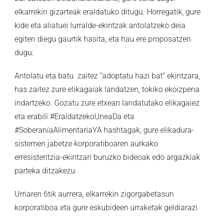
elkarrekin gizarteak eraldatuko ditugu. Horregatik, gure
kide eta aliatuei lurralde-ekintzak antolatzeko deia
egiten diegu gaurtik hasita, eta hau ere proposatzen
dugu:
Antolatu eta batu zaitez “adoptatu hazi bat” ekintzara,
has zaitez zure elikagaiak landatzen, tokiko ekoizpena
indartzeko. Gozatu zure etxean landatutako elikagaiez
eta erabili #EraldatzekoUneaDa eta
#SoberaníaAlimentariaYA hashtagak, gure elikadura-
sistemen jabetze korporatiboaren aurkako
erresistentzia-ekintzari buruzko bideoak edo argazkiak
parteka ditzakezu.
Urriaren 6tik aurrera, elkarrekin zigorgabetasun
korporatiboa eta gure eskubideen urraketak geldiarazi