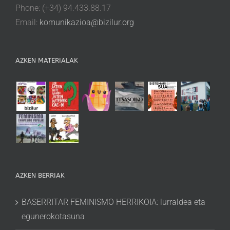
Phone: (+34) 94.433.88.17
Email:
komunikazioa@bizilur.org
AZKEN MATERIALAK
AZKEN BERRIAK
BASERRITAR FEMINISMO HERRIKOIA: lurraldea eta
egunerokotasuna