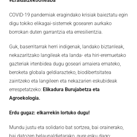
#EraldatzekoUneaDa
COVID-19 pandemiak eragindako krisiak baieztatu egin
digu tokiko elikagai-sistemek gosearen aurkako
borrokan duten garrantzia eta erresilientzia.
Guk, baserritarrak herri indigenak, landako biztanleak,
nekazaritzako langileak eta landa- eta hiri-eremuetako
gazteriak irtenbidea dugu goseari amaiera emateko,
beroketa globala geldiarazteko, biodibertsitatea
zaintzeko eta langileen eta nekazarien eskubideak
errespetatzeko:
Elikadura Burujabetza eta
Agroekologia.
Erdu gugaz: elkarrekin lortuko dugu!
Mundu justu eta solidario bat sortzea, bai orainerako,
bai datozen belaunaldietarako, gure esku dago: