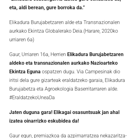
eta, aldi berean, gure borroka da.”
Elikadura Burujabetzaren alde eta Transnazionalen
aurkako Ekintza Globalerako Deia.(Harare, 2020ko
urriaren 6a)
Gaur, Urriaren 16a, Herrien
Elikadura Burujabetzaren
aldeko eta transnazionalen aurkako Nazioarteko
Ekintza Eguna
ospatzen dugu. Via Campesinak dio
iritsi dela gure gizarteak eraldatzeko garaia, Elikadura
Burujabetza eta Agroekologia Baserritarraren alde.
#EraldatzekoUneaDa
Jaten duguna gara! Elikagai osasuntsuak jan ahal
izatea oinarrizko eskubidea da!
Gaur egun, premiazkoa da azpimarratzea nekazaritza-