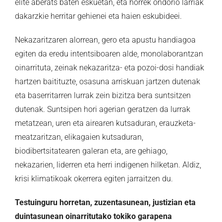
elite aberats baten eskuetan, eta horrek ondorio larriak
dakarzkie herritar gehienei eta haien eskubideei.
Nekazaritzaren alorrean, gero eta apustu handiagoa
egiten da eredu intentsiboaren alde, monolaborantzan
oinarrituta, zeinak nekazaritza- eta pozoi-dosi handiak
hartzen baitituzte, osasuna arriskuan jartzen dutenak
eta baserritarren lurrak zein bizitza bera suntsitzen
dutenak. Suntsipen hori agerian geratzen da lurrak
metatzean, uren eta airearen kutsaduran, erauzketa-
meatzaritzan, elikagaien kutsaduran,
biodibertsitatearen galeran eta, are gehiago,
nekazarien, liderren eta herri indigenen hilketan. Aldiz,
krisi klimatikoak okerrera egiten jarraitzen du.
Testuinguru horretan, zuzentasunean, justizian eta
duintasunean oinarritutako tokiko garapena