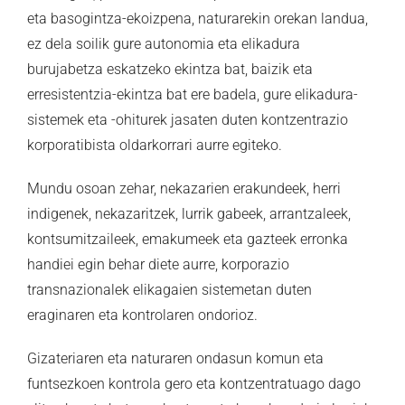
eta basogintza-ekoizpena, naturarekin orekan landua,
ez dela soilik gure autonomia eta elikadura
burujabetza eskatzeko ekintza bat, baizik eta
erresistentzia-ekintza bat ere badela, gure elikadura-
sistemek eta -ohiturek jasaten duten kontzentrazio
korporatibista oldarkorrari aurre egiteko.
Mundu osoan zehar, nekazarien erakundeek, herri
indigenek, nekazaritzek, lurrik gabeek, arrantzaleek,
kontsumitzaileek, emakumeek eta gazteek erronka
handiei egin behar diete aurre, korporazio
transnazionalek elikagaien sistemetan duten
eraginaren eta kontrolaren ondorioz.
Gizateriaren eta naturaren ondasun komun eta
funtsezkoen kontrola gero eta kontzentratuago dago