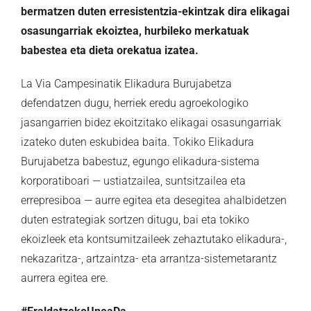
bermatzen duten erresistentzia-ekintzak dira elikagai
osasungarriak ekoiztea, hurbileko merkatuak
babestea eta dieta orekatua izatea.
La Via Campesinatik Elikadura Burujabetza
defendatzen dugu, herriek eredu agroekologiko
jasangarrien bidez ekoitzitako elikagai osasungarriak
izateko duten eskubidea baita. Tokiko Elikadura
Burujabetza babestuz, egungo elikadura-sistema
korporatiboari — ustiatzailea, suntsitzailea eta
errepresiboa — aurre egitea eta desegitea ahalbidetzen
duten estrategiak sortzen ditugu, bai eta tokiko
ekoizleek eta kontsumitzaileek zehaztutako elikadura-,
nekazaritza-, artzaintza- eta arrantza-sistemetarantz
aurrera egitea ere.