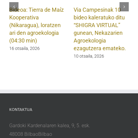
Bideoa: Tierra de Maíz
Via Campesinak 10
Kooperativa
bideo kaleratuko ditu
(Nikaragua), loratzen
“SHIGRA VIRTUAL”
ari den agroekologia
gunean, Nekazarien
(04:30 min)
Agroekologia
ezagutzera emateko.
16 otsaila, 2026
10 otsaila, 2026
KONTAKTUA
Gardoki Kardenalaren kalea, 9, 5. esk.
48008 BilbaoBilbao