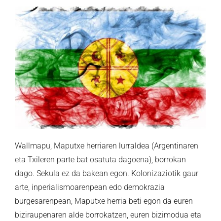
Wallmapu, Maputxe herriaren lurraldea (Argentinaren
eta Txileren parte bat osatuta dagoena), borrokan
dago. Sekula ez da bakean egon. Kolonizaziotik gaur
arte, inperialismoarenpean edo demokrazia
burgesarenpean, Maputxe herria beti egon da euren
biziraupenaren alde borrokatzen, euren bizimodua eta