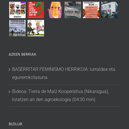
AZKEN BERRIAK
BASERRITAR FEMINISMO HERRIKOIA: lurraldea eta
egunerokotasuna
Bideoa: Tierra de Maíz Kooperativa (Nikaragua),
loratzen ari den agroekologia (04:30 min)
BIZILUR