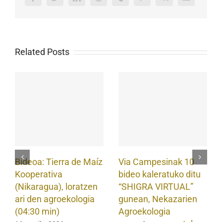
Related Posts
Bideoa: Tierra de Maíz
Via Campesinak 10
Kooperativa
bideo kaleratuko ditu
(Nikaragua), loratzen
“SHIGRA VIRTUAL”
ari den agroekologia
gunean, Nekazarien
(04:30 min)
Agroekologia