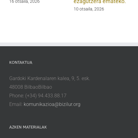
ezagutzera emateko.
16 otsaila, 2026
10 otsaila, 2026
KONTAKTUA
Gardoki Kardenalaren kalea, 9, 5. esk.
48008 BilbaoBilbao
Phone: (+34) 94.433.88.17
Email:
komunikazioa@bizilur.org
AZKEN MATERIALAK