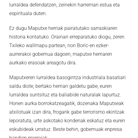
lurraldea defendatzen, zeinekin harreman estua eta
espirituala duten.
Ez dugu Maputxe herriak pairatutako sarraskiaren
historia kontatuko. Orainari erreparatuko diogu, zeren
Txileko wallmapu partean, non Boric-en ezker-
aurrerakoi gobernua dagoen, maputxe herriaren
aurkako erasoak areagotu dira.
Maputxeren lurraldea basogintza industriala basatiari
saldu diote, bertako herriari galdetu gabe, euren
lurraldea suntsituz eta baliabide naturalak lapurtuz.
Honen aurka borrokatzeagatik, dozenaka Maputxeak
atxilotuak izan dira, frogarik gabe terrorismo ekintzak
leporatuta, urte askotako kondenak eskatuz eta euren
eskubideak urratuz. Beste behin, gobernuak enpresa
handien morroiak.