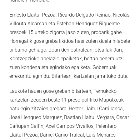
Ernesto Llaitul Pezoa, Ricardo Delgado Reinao, Nicolás
Villouta Alcaman eta Esteban Henríquez Riquelme
presoek 15 urteko zigorra jaso zuten, probarik gabe.
Horregatik gose greba likidoa hasi zuten duela hilabete
bi baino gehiago. Joan den ostiralean, otsailak 9an,
Kontzepzioko apelazio epaiketak, bertan behera utzi
zuen kondena eta egindako epaiketa. Gobernuak
errekurritu egin du. Bitartean, kartzelan jarraituko dute.
Laukote hauen gose greban bitartean, Temukoko
kartzelan zeuden beste 11 preso politiko Maputxeak
batu egin zitzaien grebara: Héctor Llaitul Carrillanca,
José Lienqueo Marquez, Bastian Llaitul Vergara, Oscar
Cañupan Calfin, Axel Campos Vivallos, Pelentaro
Llaitul Pezoa, Daniel Canio Tralcal, Luis Menares