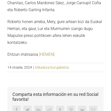
Chanilao, Carlos Mardones Sáez, Jorge Caniupil Coña
eta Roberto Garling Infanta.
Roberto honen arreba, Mery, gure artean bizi da Euskal
Herrian, eta gaur, Lur eta Murmurren izango dugu
Maputxe preso politikoen afera lehen eskutik
kontatzeko.
Entzun irratisaioa
[HEMEN]
14 otsaila, 2024
|
Elikadura burujabetza
Comparta esta información en su red Social
favorita!
Facebook
Twitter
LinkedIn
Reddit
Tumblr
Pinterest
Vk
Email