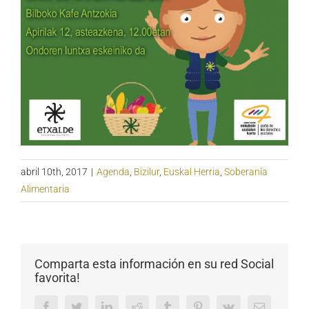
abril 10th, 2017
|
Agenda
,
Bizilur
,
Euskal Herria
,
Soberanía
Alimentaria
Comparta esta información en su red Social
favorita!
Facebook
Twitter
LinkedIn
Reddit
Tumblr
Pinterest
Vk
Email