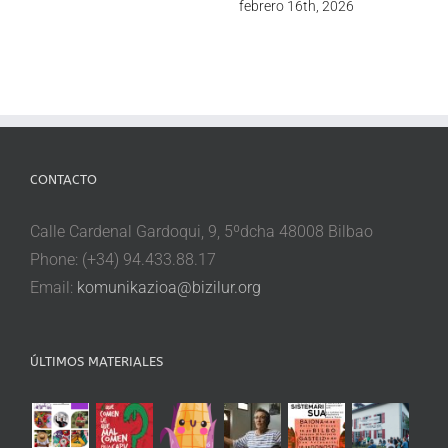
febrero 16th, 2026
CONTACTO
Calle Cardenal Gardoqui, 9, 5ºdcha 48008 Bilbao
Phone: (+34) 94.433.88.17
Email:
komunikazioa@bizilur.org
ÚLTIMOS MATERIALES