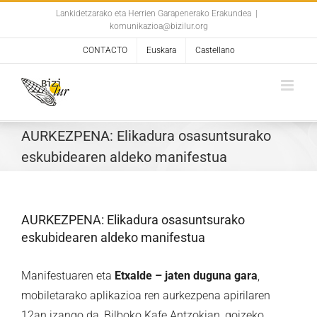
Skip
Lankidetzarako eta Herrien Garapenerako Erakundea
|
komunikazioa@bizilur.org
to
content
CONTACTO
Euskara
Castellano
AURKEZPENA: Elikadura osasuntsurako
eskubidearen aldeko manifestua
AURKEZPENA: Elikadura osasuntsurako
eskubidearen aldeko manifestua
Manifestuaren eta
Etxalde – jaten duguna gara
,
mobiletarako aplikazioa ren aurkezpena apirilaren
12an izango da, Bilboko Kafe Antzokian, goizeko