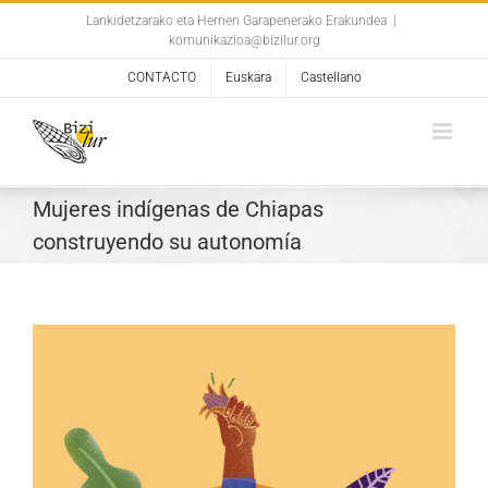
Skip
Lankidetzarako eta Herrien Garapenerako Erakundea
|
komunikazioa@bizilur.org
to
content
CONTACTO
Euskara
Castellano
Mujeres indígenas de Chiapas
construyendo su autonomía
View
Larger
Image