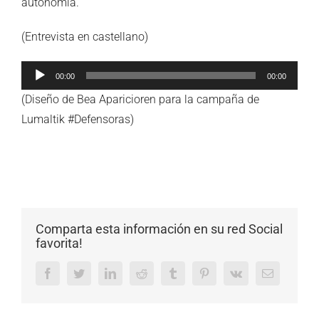
autonomía.
(Entrevista en castellano)
Reproductor
00:00
00:00
de
(Diseño de Bea Aparicioren para la campaña de
audio
Lumaltik #Defensoras)
Comparta esta información en su red Social
favorita!
Facebook
Twitter
LinkedIn
Reddit
Tumblr
Pinterest
Vk
Email