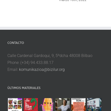
CONTACTO
Calle Cardenal Gardoqui, 9, 5ºdcha 48008 Bilbao
Phone: (+34) 94.433.88.17
Email:
komunikazioa@bizilur.org
ÚLTIMOS MATERIALES