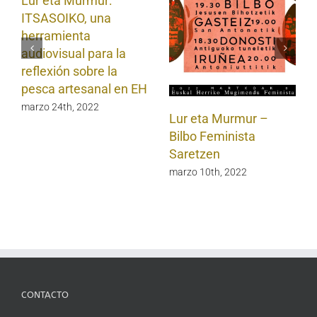
Lur eta Murmur:
ITSASOIKO, una
herramienta
audiovisual para la
reflexión sobre la
pesca artesanal en EH
marzo 24th, 2022
Lur eta Murmur –
Bilbo Feminista
Saretzen
marzo 10th, 2022
CONTACTO