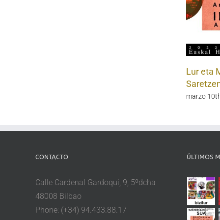
Lur eta 
Saretze
marzo 10th
CONTACTO
ÚLTIMOS M
Calle Cardenal Gardoqui, 9, 5ºdcha
48008 Bilbao
Phone: (+34) 94.433.88.17