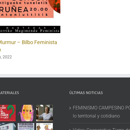
Murmur – Bilbo Feminista
n
, 2022
ATERIALES
ÚLTIMAS NOTICIAS
FEMINISMO CAMPESINO P
lo territorial y cotidiano