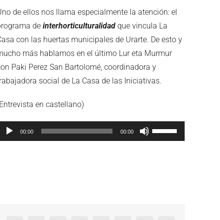
Uno de ellos nos llama especialmente la atención: el
programa de
interhorticulturalidad
que vincula La
Casa con las huertas municipales de Urarte. De esto y
mucho más hablamos en el último Lur eta Murmur
con Paki Perez San Bartolomé, coordinadora y
rabajadora social de La Casa de las Iniciativas.
Entrevista en castellano)
eproductor
Utiliza
00:00
00:00
de
las
audio
teclas
de
flecha
arriba/abajo
para