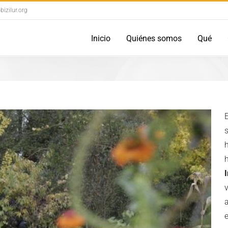
izilur.org
Inicio
Quiénes somos
Qué
E
s
h
I
v