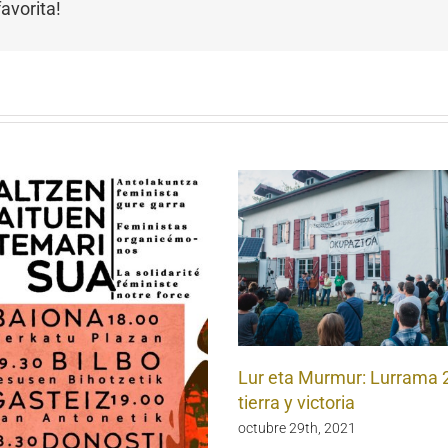
avorita!
Lur eta Murmur: Lurrama 
tierra y victoria
octubre 29th, 2021