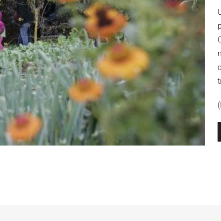
t
(
R