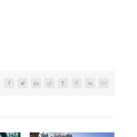
Facebook
Twitter
LinkedIn
Reddit
Tumblr
Pinterest
Vk
Email