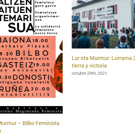
Lur eta Murmur: Lurrama 
tierra y victoria
octubre 29th, 2021
Murmur – Bilbo Feminista
n