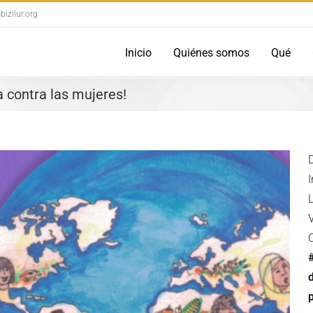
izilur.org
Inicio
Quiénes somos
Qué
 contra las mujeres!
V
d