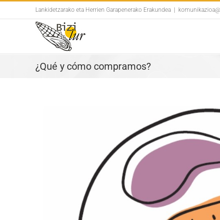
Skip
Lankidetzarako eta Herrien Garapenerako Erakundea
|
komunikazioa@b
to
content
¿Qué y cómo compramos?
View
Larger
Image