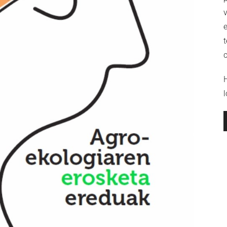
v
t
l
R