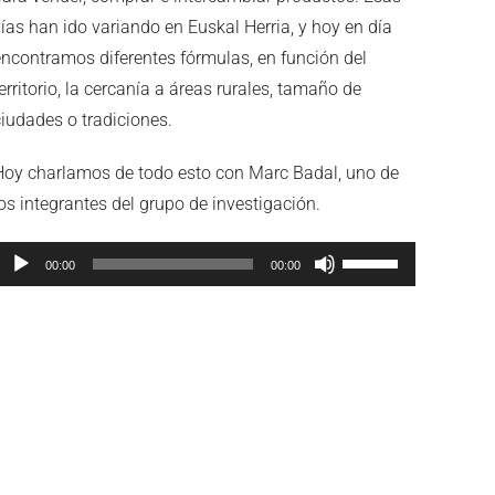
ías han ido variando en Euskal Herria, y hoy en día
encontramos diferentes fórmulas, en función del
erritorio, la cercanía a áreas rurales, tamaño de
ciudades o tradiciones.
Hoy charlamos de todo esto con Marc Badal, uno de
os integrantes del grupo de investigación.
eproductor
Utiliza
00:00
00:00
de
las
audio
teclas
de
flecha
arriba/abajo
para
aumentar