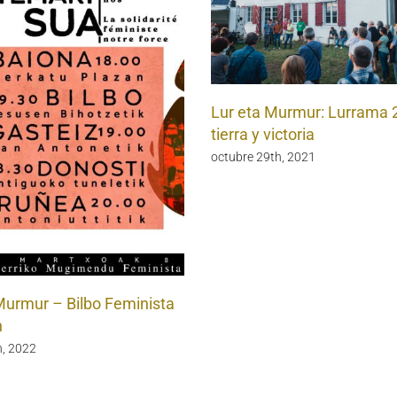
Lur eta Murmur: Lurrama 
tierra y victoria
octubre 29th, 2021
Murmur – Bilbo Feminista
n
, 2022