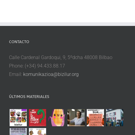
CONTACTO
Calle Cardenal Gardoqui, 9, 5ºdcha 48008 Bilbao
Phone: (+34) 94.433.88.17
Email:
komunikazioa@bizilur.org
ÚLTIMOS MATERIALES