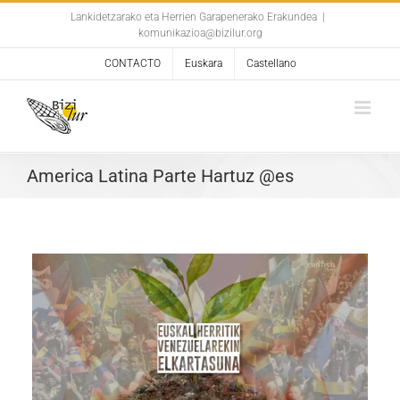
Skip
Lankidetzarako eta Herrien Garapenerako Erakundea
|
komunikazioa@bizilur.org
to
content
CONTACTO
Euskara
Castellano
America Latina Parte Hartuz @es
a