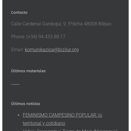
Contacto
Calle Cardenal Gardoqui, 9, 5ºdcha 48008 Bilbao
Phone: (+34) 94.433.88.17
Email:
komunikazioa@bizilur.org
Últimos materiales
Últimas noticias
FEMINISMO CAMPESINO POPULAR: lo
territorial y cotidiano