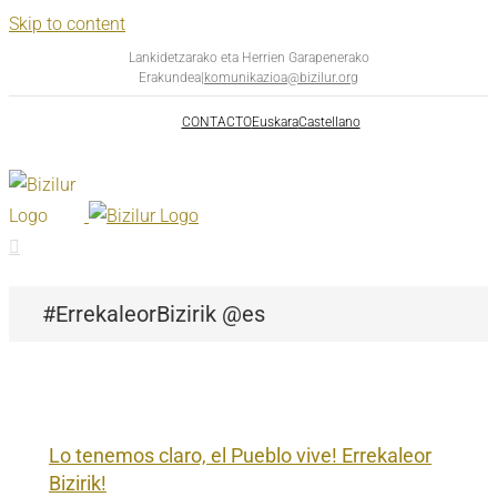
Skip to content
Lankidetzarako eta Herrien Garapenerako
Erakundea
|
komunikazioa@bizilur.org
CONTACTO
Euskara
Castellano
#ErrekaleorBizirik @es
Lo tenemos claro, el Pueblo vive! Errekaleor
Bizirik!