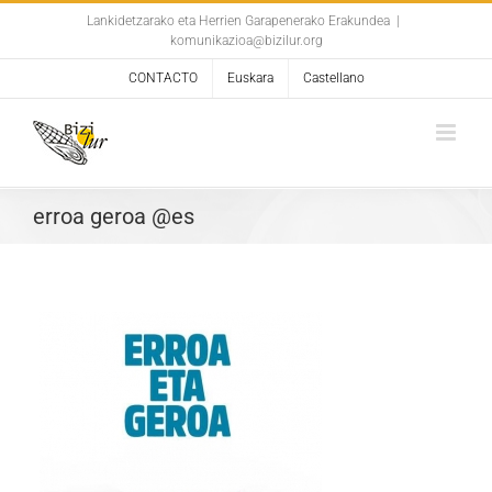
Skip
Lankidetzarako eta Herrien Garapenerako Erakundea
|
komunikazioa@bizilur.org
to
content
CONTACTO
Euskara
Castellano
erroa geroa @es