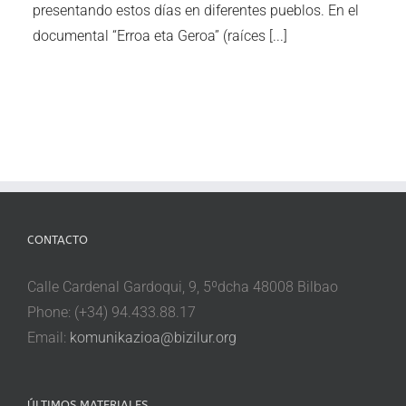
presentando estos días en diferentes pueblos. En el
documental “Erroa eta Geroa” (raíces [...]
CONTACTO
Calle Cardenal Gardoqui, 9, 5ºdcha 48008 Bilbao
Phone: (+34) 94.433.88.17
Email:
komunikazioa@bizilur.org
ÚLTIMOS MATERIALES