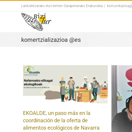
Skip
Lankidetzarako eta Herrien Garapenerako Erakundea
|
komunikazioa@b
to
content
komertzializazioa @es
 en la
rta de
s de
¡Hay que organizarse!
EKOALDE, un paso más en la
coordinación de la oferta de
alimentos ecológicos de Navarra