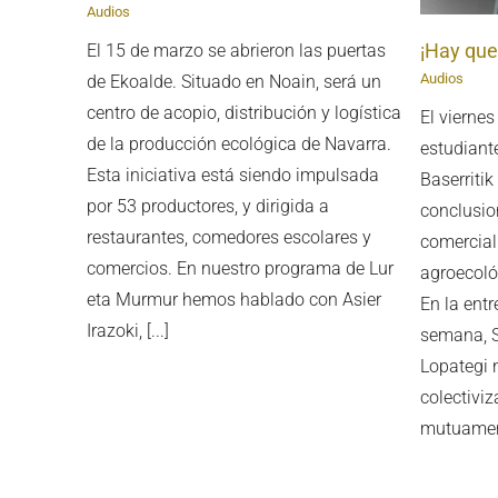
Audios
¡Hay que
El 15 de marzo se abrieron las puertas
Audios
de Ekoalde. Situado en Noain, será un
centro de acopio, distribución y logística
El viernes
de la producción ecológica de Navarra.
estudiant
Esta iniciativa está siendo impulsada
Baserriti
por 53 productores, y dirigida a
conclusio
restaurantes, comedores escolares y
comercial
comercios. En nuestro programa de Lur
agroecoló
eta Murmur hemos hablado con Asier
En la entr
Irazoki, [...]
semana, S
Lopategi 
colectiviz
mutuament