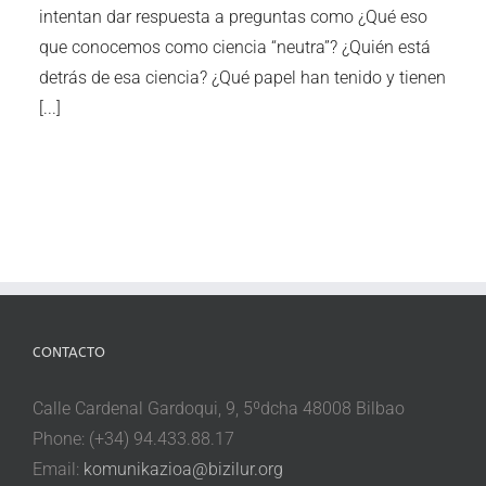
intentan dar respuesta a preguntas como ¿Qué eso
que conocemos como ciencia “neutra”? ¿Quién está
detrás de esa ciencia? ¿Qué papel han tenido y tienen
[...]
CONTACTO
Calle Cardenal Gardoqui, 9, 5ºdcha 48008 Bilbao
Phone: (+34) 94.433.88.17
Email:
komunikazioa@bizilur.org