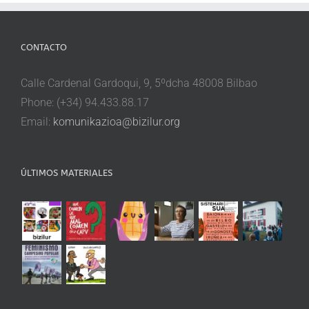
CONTACTO
Calle Cardenal Gardoqui, 9, 5ºdcha 48008 Bilbao
Phone: (+34) 94.433.88.17
Email:
komunikazioa@bizilur.org
ÚLTIMOS MATERIALES