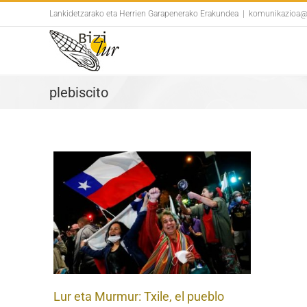
Skip
Lankidetzarako eta Herrien Garapenerako Erakundea
|
komunikazioa@b
to
content
plebiscito
, el
Lur eta Murmur: Txile, el pueblo