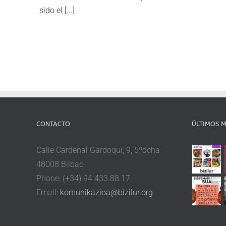
sido el [...]
CONTACTO
ÚLTIMOS M
Calle Cardenal Gardoqui, 9, 5ºdcha
48008 Bilbao
Phone: (+34) 94.433.88.17
Email:
komunikazioa@bizilur.org