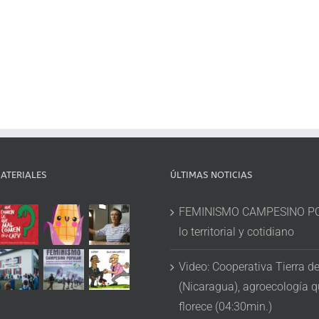
ATERIALES
ÚLTIMAS NOTICIAS
FEMINISMO CAMPESINO P
lo territorial y cotidiano
Video: Cooperativa Tierra d
(Nicaragua), agroecología 
florece (04:30min.)