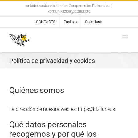
Skip
Lankidetzarako eta Herrien Garapenerako Erakundea
|
komunikazioa@bizilur.org
to
content
CONTACTO
Euskara
Castellano
Política de privacidad y cookies
Quiénes somos
La dirección de nuestra web es: https://bizilur.eus.
Qué datos personales
recogemos y por qué los