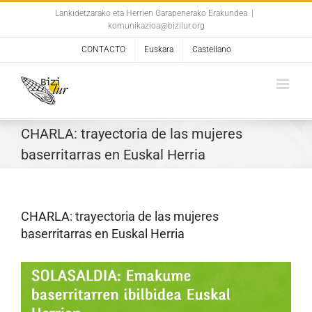
Skip
Lankidetzarako eta Herrien Garapenerako Erakundea
|
komunikazioa@bizilur.org
to
content
CONTACTO
Euskara
Castellano
CHARLA: trayectoria de las mujeres
baserritarras en Euskal Herria
CHARLA: trayectoria de las mujeres
baserritarras en Euskal Herria
Ver
imagen
más