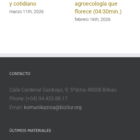
y cotidiano
agroecología que
florece (04:30min.)
marzo 11th, 2026
febrero 16th, 2026
CONTACTO
Calle Cardenal Gardoqui, 9, 5ºdcha 48008 Bilbao
Phone: (+34) 94.433.88.17
Email:
komunikazioa@bizilur.org
ÚLTIMOS MATERIALES