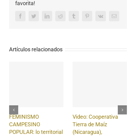
favorita!
Facebook
Twitter
LinkedIn
Reddit
Tumblr
Pinterest
Vk
Email
Artículos relacionados
FEMINISMO
Video: Cooperativa
CAMPESINO
Tierra de Maíz
POPULAR: lo territorial
(Nicaragua),