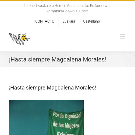
Skip
Lankidetzarako eta Herrien Garapenerako Erakundea
|
komunikazioa@bizilur.org
to
content
CONTACTO
Euskara
Castellano
¡Hasta siempre Magdalena Morales!
¡Hasta siempre Magdalena Morales!
Ver
imagen
más
grande