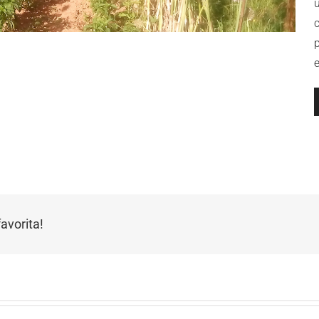
e
R
avorita!