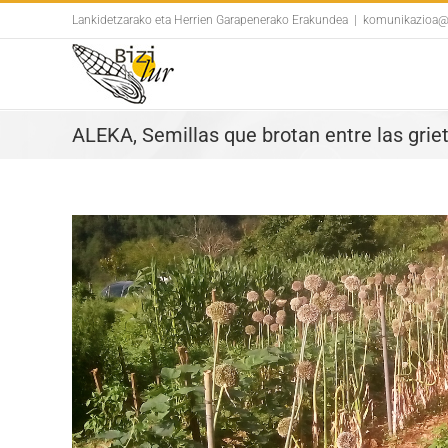
Skip
Lankidetzarako eta Herrien Garapenerako Erakundea
|
komunikazioa@b
to
content
ALEKA, Semillas que brotan entre las grie
View
Larger
Image