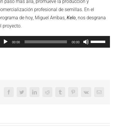
un paso más allá, promueve la producción y
comercialización profesional de semillas. En el
programa de hoy, Miguel Arribas,
Kelo
, nos desgrana
l proyecto.
eproductor
Utiliza
00:00
00:00
de
las
audio
teclas
de
flecha
arriba/abajo
para
Facebook
Twitter
LinkedIn
Reddit
Tumblr
Pinterest
Vk
Email
aumentar
o
disminuir
el
volumen.