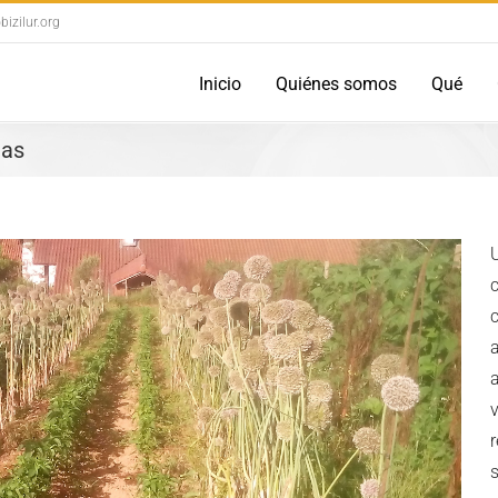
izilur.org
Inicio
Quiénes somos
Qué
tas
c
a