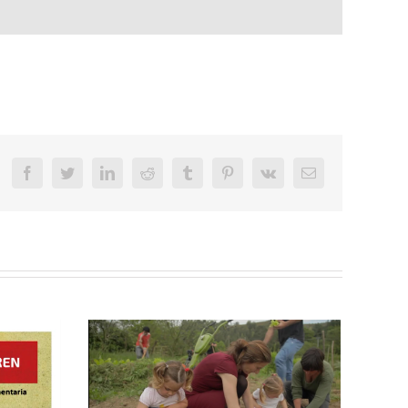
Facebook
Twitter
LinkedIn
Reddit
Tumblr
Pinterest
Vk
Email