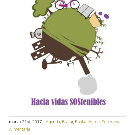
marzo 21st, 2017
|
Agenda
,
Bizilur
,
Euskal Herria
,
Soberanía
Alimentaria