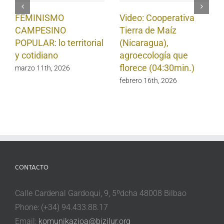
FEMINISMO
Video: Cooperativa
CAMPESINO
Tierra de Maíz
POPULAR: lo territorial
(Nicaragua),
y cotidiano
agroecología que
florece (04:30min.)
marzo 11th, 2026
febrero 16th, 2026
CONTACTO
Calle Cardenal Gardoqui, 9, 5ºdcha 48008 Bilbao
Phone: (+34) 94.433.88.17
Email:
komunikazioa@bizilur.org