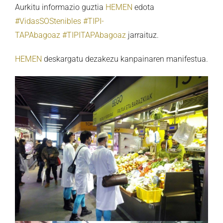
Aurkitu informazio guztia
HEMEN
edota
#VidasSOStenibles
#TIPI-
TAPAbagoaz
#TIPITAPAbagoaz
jarraituz.
HEMEN
deskargatu dezakezu kanpainaren manifestua.