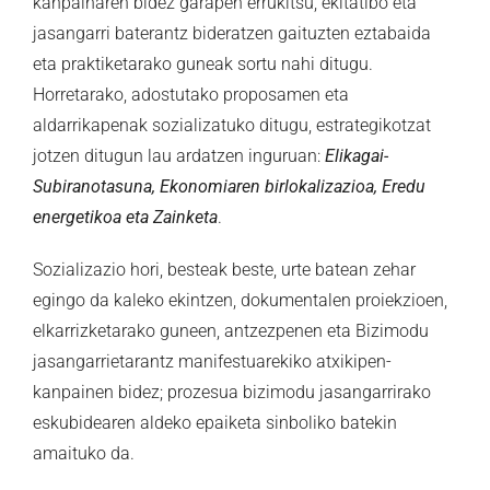
kanpainaren bidez garapen errukitsu, ekitatibo eta
jasangarri baterantz bideratzen gaituzten eztabaida
eta praktiketarako guneak sortu nahi ditugu.
Horretarako, adostutako proposamen eta
aldarrikapenak sozializatuko ditugu, estrategikotzat
jotzen ditugun lau ardatzen inguruan:
Elikagai-
Subiranotasuna, Ekonomiaren birlokalizazioa, Eredu
energetikoa eta Zainketa
.
Sozializazio hori, besteak beste, urte batean zehar
egingo da kaleko ekintzen, dokumentalen proiekzioen,
elkarrizketarako guneen, antzezpenen eta Bizimodu
jasangarrietarantz manifestuarekiko atxikipen-
kanpainen bidez; prozesua bizimodu jasangarrirako
eskubidearen aldeko epaiketa sinboliko batekin
amaituko da.