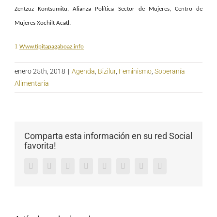
Zentzuz Kontsumitu, Alianza Política Sector de Mujeres, Centro de
Mujeres Xochilt Acatl.
1
Www.tipitapagaboaz.info
enero 25th, 2018
|
Agenda
,
Bizilur
,
Feminismo
,
Soberanía
Alimentaria
Comparta esta información en su red Social
favorita!
Facebook
Twitter
LinkedIn
Reddit
Tumblr
Pinterest
Vk
Email