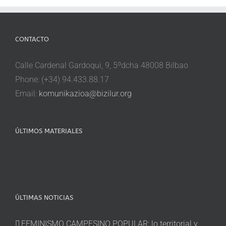
CONTACTO
Calle Cardenal Gardoqui, 9, 5ºdcha 48008 Bilbao
Phone: (+34) 94.433.88.17
Email:
komunikazioa@bizilur.org
ÚLTIMOS MATERIALES
ÚLTIMAS NOTICIAS
FEMINISMO CAMPESINO POPULAR: lo territorial y