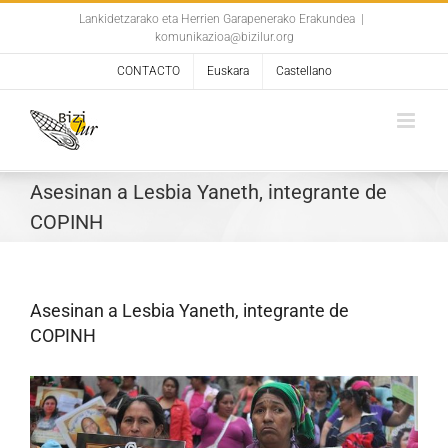
Skip
Lankidetzarako eta Herrien Garapenerako Erakundea
|
komunikazioa@bizilur.org
to
content
CONTACTO
Euskara
Castellano
Asesinan a Lesbia Yaneth, integrante de
COPINH
Asesinan a Lesbia Yaneth, integrante de
COPINH
Ver
imagen
más