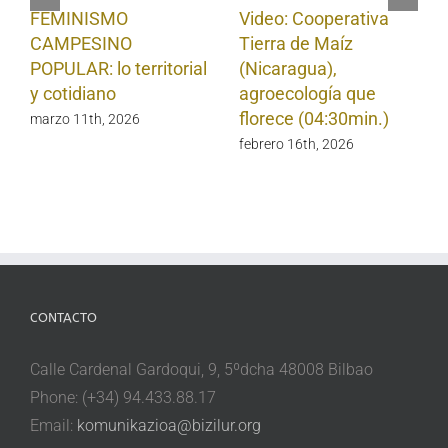
FEMINISMO
Video: Cooperativa
CAMPESINO
Tierra de Maíz
POPULAR: lo territorial
(Nicaragua),
y cotidiano
agroecología que
florece (04:30min.)
marzo 11th, 2026
febrero 16th, 2026
CONTACTO
Calle Cardenal Gardoqui, 9, 5ºdcha 48008 Bilbao
Phone: (+34) 94.433.88.17
Email:
komunikazioa@bizilur.org