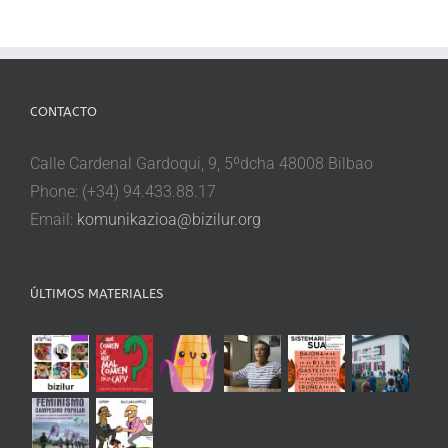
CONTACTO
Calle Cardenal Gardoqui, 9, 5ºdcha 48008 Bilbao
Phone: (+34) 94.433.88.17
Email:
komunikazioa@bizilur.org
ÚLTIMOS MATERIALES