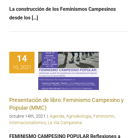
La construcción de los Feminismos Campesinos
desde los […]
14
entación de
10, 2021
o: Feminismo
mpesino y
ular (MMC)
Presentación de libro: Feminismo Campesino y
Popular (MMC)
octubre 14th, 2021
|
Agenda
,
Agroekologia
,
Feminismo
,
Internacionalismos
,
La Vía Campesina
FEMINISMO CAMPESINO POPULAR
Reflexiones a