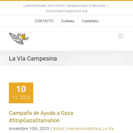
Skip
Lankidetzarako eta Herrien Garapenerako Erakundea
|
komunikazioa@bizilur.org
to
content
CONTACTO
Euskara
Castellano
La Vía Campesina
10
11, 2023
Campaña de Ayuda a Gaza
#StopGazaStarvation
noviembre 10th, 2023
|
Bizilur
,
Internacionalismos
,
La Vía