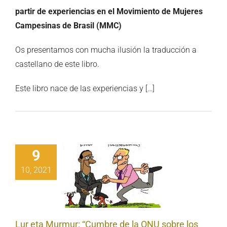
partir de experiencias en el Movimiento de Mujeres
Campesinas de Brasil (MMC)
Os presentamos con mucha ilusión la traducción a
castellano de este libro.
Este libro nace de las experiencias y […]
9
eta Murmur:
re de la ONU
10, 2021
 los sistemas
entarios de
el asedio del
corporativo”.
Lur eta Murmur: “Cumbre de la ONU sobre los