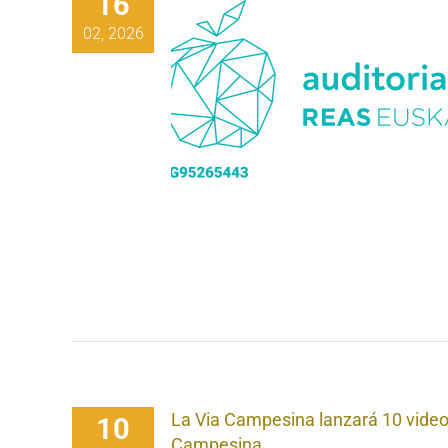
16
02, 2026
té en forma! –
a auditoria social
S Euskadi
La Via Campesina lanzará 10 video
10
Campesina.