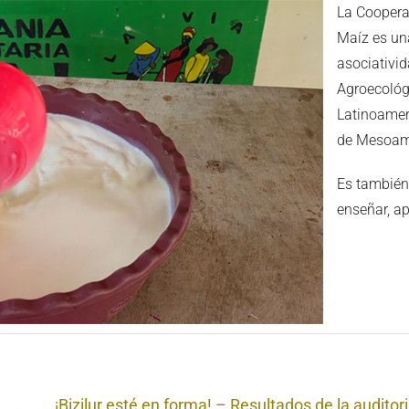
La Cooperat
Maíz es una
asociativid
Agroecológ
Latinoamer
de Mesoamé
Es también
enseñar, ap
¡Bizilur esté en forma! – Resultados de la auditori