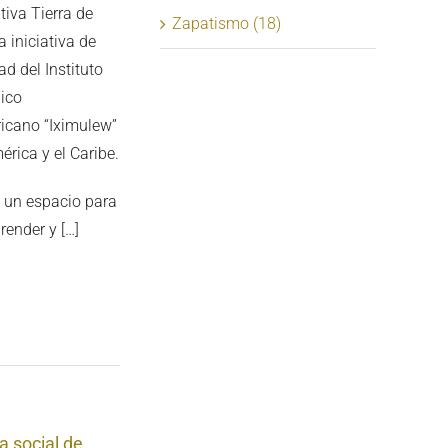
iva Tierra de
Zapatismo (18)
 iniciativa de
ad del Instituto
ico
icano “Iximulew”
rica y el Caribe.
 un espacio para
render y […]
a social de