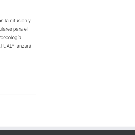
 la difusión y
lares para el
roecología
RTUAL* lanzará