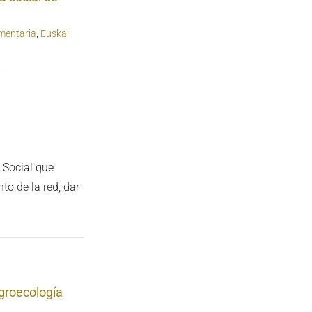
mentaria
,
Euskal
 Social que
to de la red, dar
groecología