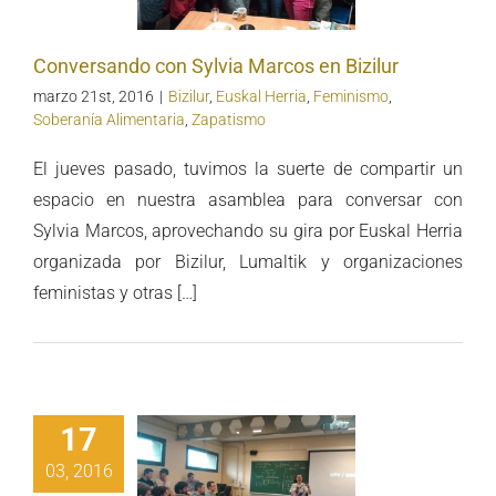
Bizilur
Conversando con Sylvia Marcos en Bizilur
marzo 21st, 2016
|
Bizilur
,
Euskal Herria
,
Feminismo
,
Soberanía Alimentaria
,
Zapatismo
El jueves pasado, tuvimos la suerte de compartir un
espacio en nuestra asamblea para conversar con
Sylvia Marcos, aprovechando su gira por Euskal Herria
organizada por Bizilur, Lumaltik y organizaciones
feministas y otras […]
17
03, 2016
xión sobre el