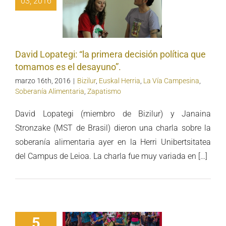
03, 2016
era decisión
lítica que
amos es el
sayuno”.
David Lopategi: “la primera decisión política que
tomamos es el desayuno”.
marzo 16th, 2016
|
Bizilur
,
Euskal Herria
,
La Vía Campesina
,
Soberanía Alimentaria
,
Zapatismo
David Lopategi (miembro de Bizilur) y Janaina
Stronzake (MST de Brasil) dieron una charla sobre la
soberanía alimentaria ayer en la Herri Unibertsitatea
del Campus de Leioa. La charla fue muy variada en […]
5