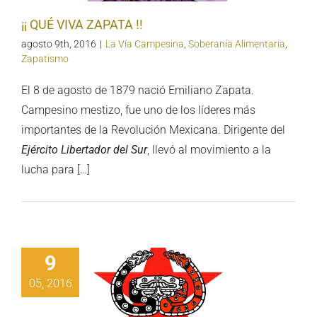
¡¡ QUÉ VIVA ZAPATA !!
agosto 9th, 2016
|
La Vía Campesina
,
Soberanía Alimentaria
,
Zapatismo
El 8 de agosto de 1879 nació Emiliano Zapata.
Campesino mestizo, fue uno de los líderes más
importantes de la Revolución Mexicana. Dirigente del
Ejército Libertador del Sur
, llevó al movimiento a la
lucha para […]
9
municado
nto del CNI y
05, 2016
ZLN sobre la
esión en la