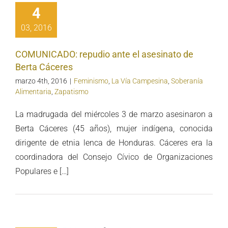
dio ante el
4
nato de Berta
03, 2016
Cáceres
COMUNICADO: repudio ante el asesinato de
Berta Cáceres
marzo 4th, 2016
|
Feminismo
,
La Vía Campesina
,
Soberanía
Alimentaria
,
Zapatismo
La madrugada del miércoles 3 de marzo asesinaron a
Berta Cáceres (45 años), mujer indígena, conocida
dirigente de etnia lenca de Honduras. Cáceres era la
coordinadora del Consejo Cívico de Organizaciones
Populares e […]