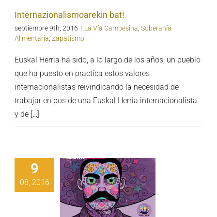
Internazionalismoarekin bat!
septiembre 9th, 2016
|
La Vía Campesina
,
Soberanía
Alimentaria
,
Zapatismo
Euskal Herria ha sido, a lo largo de los años, un pueblo
que ha puesto en practica estos valores
internacionalistas reivindicando la necesidad de
trabajar en pos de una Euskal Herria internacionalista
y de […]
9
08, 2016
 QUÉ VIVA
APATA !!