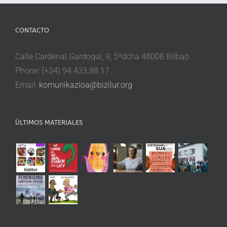
CONTACTO
Calle Cardenal Gardoqui, 9, 5ºdcha 48008 Bilbao
Phone: (+34) 94.433.88.17
Email:
komunikazioa@bizilur.org
ÚLTIMOS MATERIALES