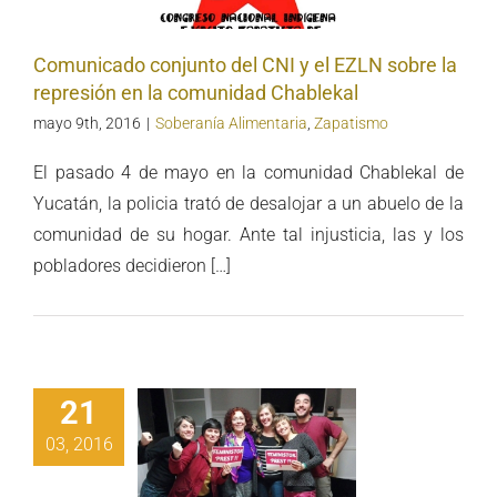
omunidad
hablekal
Comunicado conjunto del CNI y el EZLN sobre la
represión en la comunidad Chablekal
mayo 9th, 2016
|
Soberanía Alimentaria
,
Zapatismo
El pasado 4 de mayo en la comunidad Chablekal de
Yucatán, la policia trató de desalojar a un abuelo de la
comunidad de su hogar. Ante tal injusticia, las y los
pobladores decidieron […]
21
03, 2016
ersando con
ia Marcos en