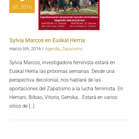
03, 2016
ia Marcos en
kal Herria
Sylvia Marcos en Euskal Herria
marzo 5th, 2016
|
Agenda
,
Zapatismo
Sylvia Marcos, investigadora feminista estará en
Euskal Herria las próximas semanas. Desde una
perspectiva decolonial, nos hablará de las
aportaciones del Zapatismo a la lucha feminista. En
Hernani, Bilbao, Vitoria, Gernika… Estará en varios
sitios de […]
UNICADO: