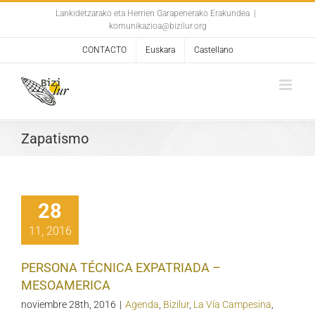
Skip
Lankidetzarako eta Herrien Garapenerako Erakundea
|
komunikazioa@bizilur.org
to
content
CONTACTO
Euskara
Castellano
Zapatismo
28
11, 2016
PERSONA TÉCNICA EXPATRIADA –
MESOAMERICA
noviembre 28th, 2016
|
Agenda
,
Bizilur
,
La Vía Campesina
,