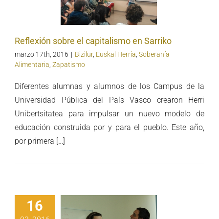
italismo en
Sarriko
Reflexión sobre el capitalismo en Sarriko
marzo 17th, 2016
|
Bizilur
,
Euskal Herria
,
Soberanía
Alimentaria
,
Zapatismo
Diferentes alumnas y alumnos de los Campus de la
Universidad Pública del País Vasco crearon Herri
Unibertsitatea para impulsar un nuevo modelo de
educación construida por y para el pueblo. Este año,
por primera […]
16
Lopategi: “la