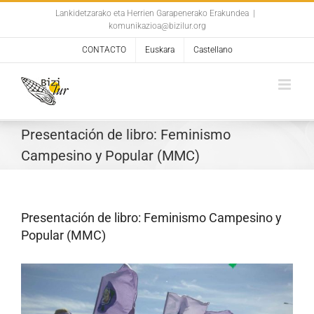
Skip
Lankidetzarako eta Herrien Garapenerako Erakundea
|
komunikazioa@bizilur.org
to
content
CONTACTO
Euskara
Castellano
Presentación de libro: Feminismo
Campesino y Popular (MMC)
Presentación de libro: Feminismo Campesino y
Popular (MMC)
Ver
imagen
más