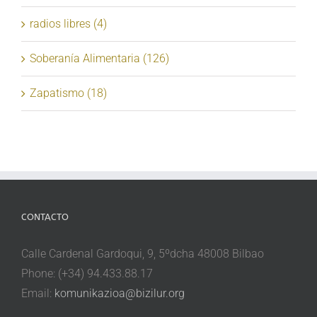
radios libres (4)
Soberanía Alimentaria (126)
Zapatismo (18)
CONTACTO
Calle Cardenal Gardoqui, 9, 5ºdcha 48008 Bilbao
Phone: (+34) 94.433.88.17
Email:
komunikazioa@bizilur.org