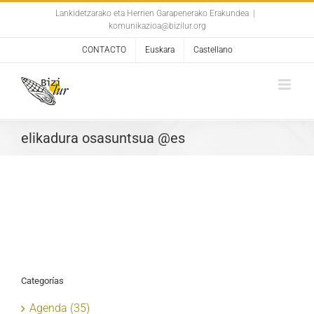
Skip
Lankidetzarako eta Herrien Garapenerako Erakundea
|
komunikazioa@bizilur.org
to
content
CONTACTO
Euskara
Castellano
elikadura osasuntsua @es
Categorías
Agenda (35)