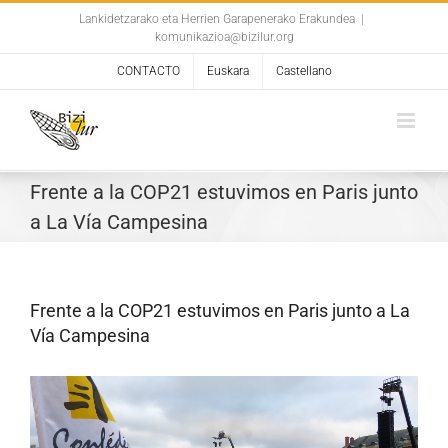
Skip
Lankidetzarako eta Herrien Garapenerako Erakundea
|
komunikazioa@bizilur.org
to
content
CONTACTO
Euskara
Castellano
Frente a la COP21 estuvimos en Paris junto
a La Vía Campesina
Frente a la COP21 estuvimos en Paris junto a La
Vía Campesina
Ver
imagen
más