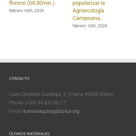
florece (04:30min.)
popularizar la
Agroecología
febrero 16th, 2026
Campesina.
febrero 10th, 2026
CONTACTO
Calle Cardenal Gardoqui, 9, 5ºdcha 48008 Bilbao
Phone: (+34) 94.433.88.17
Email:
komunikazioa@bizilur.org
ÚLTIMOS MATERIALES