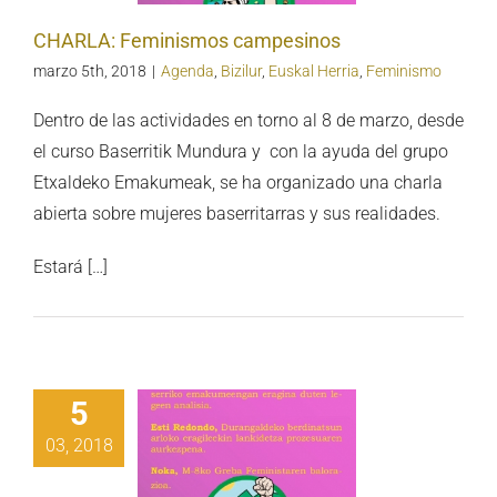
CHARLA: Feminismos campesinos
marzo 5th, 2018
|
Agenda
,
Bizilur
,
Euskal Herria
,
Feminismo
Dentro de las actividades en torno al 8 de marzo, desde
el curso Baserritik Mundura y con la ayuda del grupo
Etxaldeko Emakumeak, se ha organizado una charla
abierta sobre mujeres baserritarras y sus realidades.
Estará […]
5
03, 2018
TZALDIA:
Nekazal