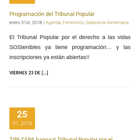
Programación del Tribunal Popular
enero 31st, 2018
|
Agenda
,
Feminismo
,
Soberanía Alimentaria
El Tribunal Popular por el derecho a las vidas
SOStenibles ya tiene programación… y las
inscripciones ya están abiertas!!
VIERNES
23 DE […]
TAPA bagoaz!
unal Popular
 derecho a las
 SOStenibles
25
lak 23/24 de
01, 2018
rero 2018
barrieta 4,
TIPI-TAPA bagoaz! Tribunal Popular por el