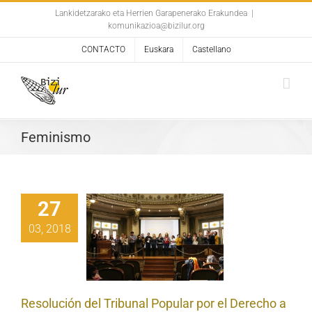
Skip
Lankidetzarako eta Herrien Garapenerako Erakundea
|
komunikazioa@bizilur.org
to
content
CONTACTO
Euskara
Castellano
Feminismo
27
olución del
03, 2018
unal Popular
 Derecho a las
 Sostenibles
Resolución del Tribunal Popular por el Derecho a