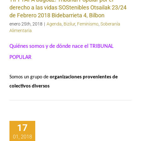
Bilbon
derecho a las vidas SOStenibles Otsailak 23/24
de Febrero 2018 Bidebarrieta 4, Bilbon
enero 25th, 2018
|
Agenda
,
Bizilur
,
Feminismo
,
Soberanía
Alimentaria
Quiénes somos y de dónde nace el TRIBUNAL
POPULAR
Somos un grupo de
organizaciones provenientes de
colectivos diversos
n de invierno
17
Etxaldeko
akumeak
01, 2018