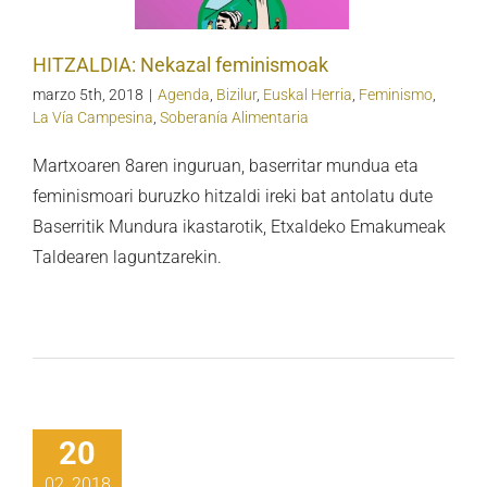
minismoak
HITZALDIA: Nekazal feminismoak
marzo 5th, 2018
|
Agenda
,
Bizilur
,
Euskal Herria
,
Feminismo
,
La Vía Campesina
,
Soberanía Alimentaria
Martxoaren 8aren inguruan, baserritar mundua eta
feminismoari buruzko hitzaldi ireki bat antolatu dute
Baserritik Mundura ikastarotik, Etxaldeko Emakumeak
Taldearen laguntzarekin.
dicación del 8
arzo, en las
20
lles y en
02, 2018