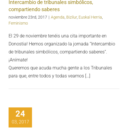
Intercambio de tribunales simbólicos,
compartiendo saberes
noviembre 23rd, 2017
|
Agenda
,
Bizilur
,
Euskal Herria
,
Feminismo
El 29 de noviembre tenéis una cita importante en
Donostia! Hemos organizado la jornada “Intercambio
de tribunales simbólicos, compartiendo saberes”.
¡Anímate!
Queremos que acuda mucha gente a los Tribunales
para que, entre todos y todas veamos […]
HARLA:
ctoria de las
24
mujeres
rritarras en
03, 2017
kal Herria