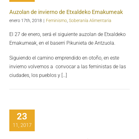
Auzolan de invierno de Etxaldeko Emakumeak
enero 17th, 2018
|
Feminismo
,
Soberanía Alimentaria
El 27 de enero, será el siguiente auzolan de Etxaldeko
Emakumeak, en el baserri Pikunieta de Antzuola.
Siguiendo el camino emprendido en otoño, en este
invierno volvemos a convocar a las feministas de las
ciudades, los pueblos y […]
rcambio de
ribunales
23
mbólicos,
partiendo
11, 2017
saberes