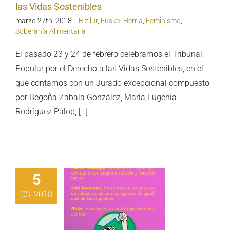
las Vidas Sostenibles
marzo 27th, 2018
|
Bizilur
,
Euskal Herria
,
Feminismo
,
Soberanía Alimentaria
El pasado 23 y 24 de febrero celebramos el Tribunal
Popular por el Derecho a las Vidas Sostenibles, en el
que contamos con un Jurado excepcional compuesto
por Begoña Zabala González, María Eugenia
Rodríguez Palop, […]
5
03, 2018
HARLA:
minismos
mpesinos