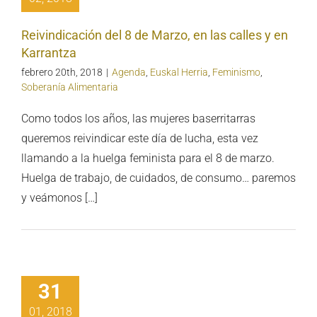
arrantza
Reivindicación del 8 de Marzo, en las calles y en
Karrantza
febrero 20th, 2018
|
Agenda
,
Euskal Herria
,
Feminismo
,
Soberanía Alimentaria
Como todos los años, las mujeres baserritarras
queremos reivindicar este día de lucha, esta vez
llamando a la huelga feminista para el 8 de marzo.
Huelga de trabajo, de cuidados, de consumo… paremos
y veámonos […]
amación del
31
unal Popular
01, 2018