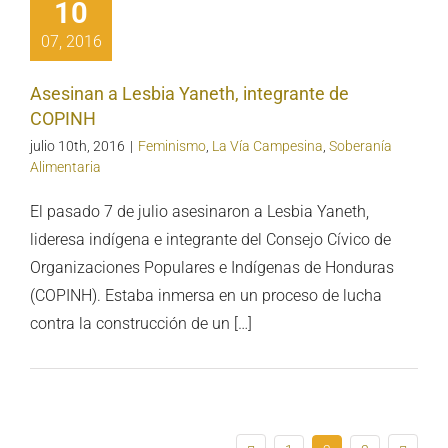
10
h, integrante
e COPINH
07, 2016
Asesinan a Lesbia Yaneth, integrante de
COPINH
julio 10th, 2016
|
Feminismo
,
La Vía Campesina
,
Soberanía
Alimentaria
El pasado 7 de julio asesinaron a Lesbia Yaneth,
lideresa indígena e integrante del Consejo Cívico de
Organizaciones Populares e Indígenas de Honduras
(COPINH). Estaba inmersa en un proceso de lucha
contra la construcción de un […]