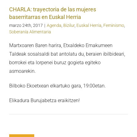
CHARLA: trayectoria de las mujeres
baserritarras en Euskal Herria
marzo 24th, 2017
|
Agenda
,
Bizilur
,
Euskal Herria
,
Feminismo
,
Soberanía Alimentaria
Martxoaren 8aren harira, Etxaldeko Emakumeen
Taldeak sosalsaldi bat antolatu du, beraien ibilbideari,
borrokei eta lorpenei buruz gogieta egiteko
asmoarekin.
Bilboko Ekoetxean elkartuko gara, 19:00etan.
Elikadura Burujabetza eraikitzen!
nan a Lesbia